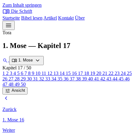
Zum Inhalt springen
menu_book
Die Schrift
Startseite
Bibel lesen
Artikel
Kontakt
Über
menu
Tora
1. Mose — Kapitel 17
expand_more
search
menu_book
1. Mose
Kapitel 17
/ 50
1
2
3
4
5
6
7
8
9
10
11
12
13
14
15
16
17
18
19
20
21
22
23
24
25
26
27
28
29
30
31
32
33
34
35
36
37
38
39
40
41
42
43
44
45
46
47
48
49
50
tune
Ansicht
chevron_left
Zurück
1. Mose 16
Weiter