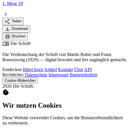
1. Mose 18
chevron_right
share
Teilen
download
Download
print
Drucken
menu_book
Die Schrift
Die Verdeutschung der Schrift von Martin Buber und Franz
Rosenzweig (1929) — digital bewahrt und frei zugänglich gemacht.
Entdecken
Bibel lesen
Artikel
Kontakt
Über
API
Rechtliches
Datenschutz
Impressum
Barrierefreiheit
Cookie-Widerrufen
2026 Die Schrift.
cookie
Wir nutzen Cookies
Diese Website verwendet Cookies, um die Benutzerfreundlichkeit
zu verbessern.