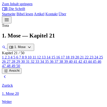
Zum Inhalt springen
menu_book
Die Schrift
Startseite
Bibel lesen
Artikel
Kontakt
Über
menu
Tora
1. Mose — Kapitel 21
expand_more
search
menu_book
1. Mose
Kapitel 21
/ 50
1
2
3
4
5
6
7
8
9
10
11
12
13
14
15
16
17
18
19
20
21
22
23
24
25
26
27
28
29
30
31
32
33
34
35
36
37
38
39
40
41
42
43
44
45
46
47
48
49
50
tune
Ansicht
chevron_left
Zurück
1. Mose 20
Weiter