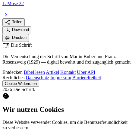
1. Mose 22
chevron_right
share
Teilen
download
Download
print
Drucken
menu_book
Die Schrift
Die Verdeutschung der Schrift von Martin Buber und Franz
Rosenzweig (1929) — digital bewahrt und frei zugänglich gemacht.
Entdecken
Bibel lesen
Artikel
Kontakt
Über
API
Rechtliches
Datenschutz
Impressum
Barrierefreiheit
Cookie-Widerrufen
2026 Die Schrift.
cookie
Wir nutzen Cookies
Diese Website verwendet Cookies, um die Benutzerfreundlichkeit
zu verbessern.