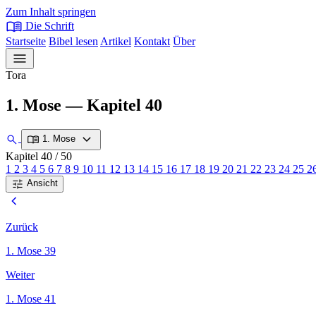
Zum Inhalt springen
menu_book
Die Schrift
Startseite
Bibel lesen
Artikel
Kontakt
Über
menu
Tora
1. Mose — Kapitel 40
expand_more
search
menu_book
1. Mose
Kapitel 40
/ 50
1
2
3
4
5
6
7
8
9
10
11
12
13
14
15
16
17
18
19
20
21
22
23
24
25
2
tune
Ansicht
chevron_left
Zurück
1. Mose 39
Weiter
1. Mose 41