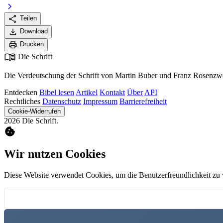
chevron_right
share
Teilen
download
Download
print
Drucken
menu_book
Die Schrift
Die Verdeutschung der Schrift von Martin Buber und Franz Rosenzwe
Entdecken
Bibel lesen
Artikel
Kontakt
Über
API
Rechtliches
Datenschutz
Impressum
Barrierefreiheit
Cookie-Widerrufen
2026 Die Schrift.
cookie
Wir nutzen Cookies
Diese Website verwendet Cookies, um die Benutzerfreundlichkeit zu 