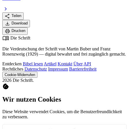
chevron_right
share
Teilen
download
Download
print
Drucken
menu_book
Die Schrift
Die Verdeutschung der Schrift von Martin Buber und Franz
Rosenzweig (1929) — digital bewahrt und frei zugänglich gemacht.
Entdecken
Bibel lesen
Artikel
Kontakt
Über
API
Rechtliches
Datenschutz
Impressum
Barrierefreiheit
Cookie-Widerrufen
2026 Die Schrift.
cookie
Wir nutzen Cookies
Diese Website verwendet Cookies, um die Benutzerfreundlichkeit
zu verbessern.