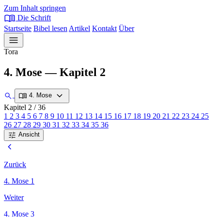
Zum Inhalt springen
menu_book
Die Schrift
Startseite
Bibel lesen
Artikel
Kontakt
Über
menu
Tora
4. Mose — Kapitel 2
expand_more
search
menu_book
4. Mose
Kapitel 2
/ 36
1
2
3
4
5
6
7
8
9
10
11
12
13
14
15
16
17
18
19
20
21
22
23
24
25
26
27
28
29
30
31
32
33
34
35
36
tune
Ansicht
chevron_left
Zurück
4. Mose 1
Weiter
4. Mose 3