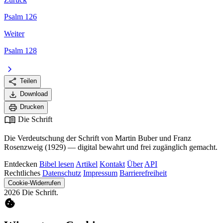
Psalm 126
Weiter
Psalm 128
chevron_right
share
Teilen
download
Download
print
Drucken
menu_book
Die Schrift
Die Verdeutschung der Schrift von Martin Buber und Franz
Rosenzweig (1929) — digital bewahrt und frei zugänglich gemacht.
Entdecken
Bibel lesen
Artikel
Kontakt
Über
API
Rechtliches
Datenschutz
Impressum
Barrierefreiheit
Cookie-Widerrufen
2026 Die Schrift.
cookie