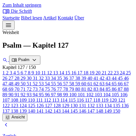
Zum Inhalt springen
menu_book
Die Schrift
Startseite
Bibel lesen
Artikel
Kontakt
Über
menu
Weisheit
Psalm — Kapitel 127
expand_more
search
menu_book
Psalm
Kapitel 127
/ 150
1
2
3
4
5
6
7
8
9
10
11
12
13
14
15
16
17
18
19
20
21
22
23
24
25
26
27
28
29
30
31
32
33
34
35
36
37
38
39
40
41
42
43
44
45
46
47
48
49
50
51
52
53
54
55
56
57
58
59
60
61
62
63
64
65
66
67
68
69
70
71
72
73
74
75
76
77
78
79
80
81
82
83
84
85
86
87
88
89
90
91
92
93
94
95
96
97
98
99
100
101
102
103
104
105
106
107
108
109
110
111
112
113
114
115
116
117
118
119
120
121
122
123
124
125
126
127
128
129
130
131
132
133
134
135
136
137
138
139
140
141
142
143
144
145
146
147
148
149
150
tune
Ansicht
chevron_left
Zurück