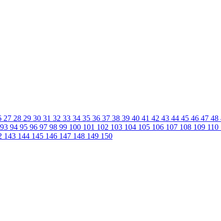
6
27
28
29
30
31
32
33
34
35
36
37
38
39
40
41
42
43
44
45
46
47
48
93
94
95
96
97
98
99
100
101
102
103
104
105
106
107
108
109
110
2
143
144
145
146
147
148
149
150