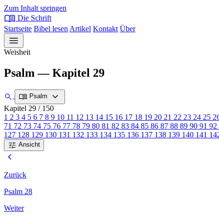
Zum Inhalt springen
menu_book
Die Schrift
Startseite
Bibel lesen
Artikel
Kontakt
Über
menu
Weisheit
Psalm — Kapitel 29
expand_more
search
menu_book
Psalm
Kapitel 29
/ 150
1
2
3
4
5
6
7
8
9
10
11
12
13
14
15
16
17
18
19
20
21
22
23
24
25
2
71
72
73
74
75
76
77
78
79
80
81
82
83
84
85
86
87
88
89
90
91
92
127
128
129
130
131
132
133
134
135
136
137
138
139
140
141
14
tune
Ansicht
chevron_left
Zurück
Psalm 28
Weiter