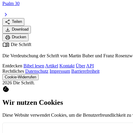
Psalm 30
chevron_right
share
Teilen
download
Download
print
Drucken
menu_book
Die Schrift
Die Verdeutschung der Schrift von Martin Buber und Franz Rosenzwe
Entdecken
Bibel lesen
Artikel
Kontakt
Über
API
Rechtliches
Datenschutz
Impressum
Barrierefreiheit
Cookie-Widerrufen
2026 Die Schrift.
cookie
Wir nutzen Cookies
Diese Website verwendet Cookies, um die Benutzerfreundlichkeit zu 