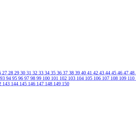
6
27
28
29
30
31
32
33
34
35
36
37
38
39
40
41
42
43
44
45
46
47
48
93
94
95
96
97
98
99
100
101
102
103
104
105
106
107
108
109
110
2
143
144
145
146
147
148
149
150