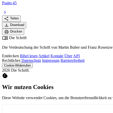
Psalm 45
chevron_right
share
Teilen
download
Download
print
Drucken
menu_book
Die Schrift
Die Verdeutschung der Schrift von Martin Buber und Franz Rosenzwe
Entdecken
Bibel lesen
Artikel
Kontakt
Über
API
Rechtliches
Datenschutz
Impressum
Barrierefreiheit
Cookie-Widerrufen
2026 Die Schrift.
cookie
Wir nutzen Cookies
Diese Website verwendet Cookies, um die Benutzerfreundlichkeit zu 