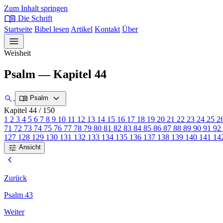
Zum Inhalt springen
menu_book
Die Schrift
Startseite
Bibel lesen
Artikel
Kontakt
Über
menu
Weisheit
Psalm — Kapitel 44
expand_more
search
menu_book
Psalm
Kapitel 44
/ 150
1
2
3
4
5
6
7
8
9
10
11
12
13
14
15
16
17
18
19
20
21
22
23
24
25
2
71
72
73
74
75
76
77
78
79
80
81
82
83
84
85
86
87
88
89
90
91
92
127
128
129
130
131
132
133
134
135
136
137
138
139
140
141
14
tune
Ansicht
chevron_left
Zurück
Psalm 43
Weiter