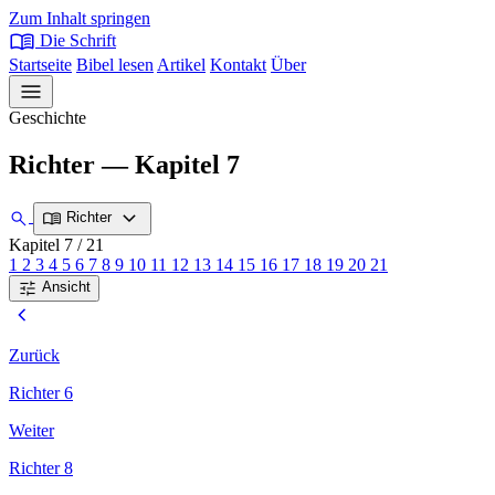
Zum Inhalt springen
menu_book
Die Schrift
Startseite
Bibel lesen
Artikel
Kontakt
Über
menu
Geschichte
Richter — Kapitel 7
expand_more
search
menu_book
Richter
Kapitel 7
/ 21
1
2
3
4
5
6
7
8
9
10
11
12
13
14
15
16
17
18
19
20
21
tune
Ansicht
chevron_left
Zurück
Richter 6
Weiter
Richter 8