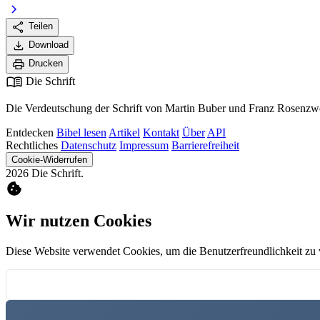
chevron_right
share
Teilen
download
Download
print
Drucken
menu_book
Die Schrift
Die Verdeutschung der Schrift von Martin Buber und Franz Rosenzwe
Entdecken
Bibel lesen
Artikel
Kontakt
Über
API
Rechtliches
Datenschutz
Impressum
Barrierefreiheit
Cookie-Widerrufen
2026 Die Schrift.
cookie
Wir nutzen Cookies
Diese Website verwendet Cookies, um die Benutzerfreundlichkeit zu 