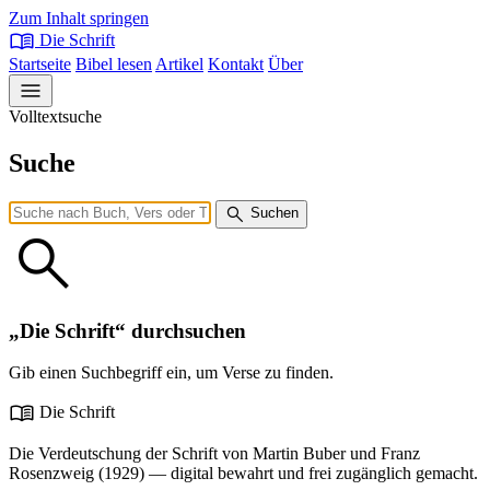
Zum Inhalt springen
menu_book
Die Schrift
Startseite
Bibel lesen
Artikel
Kontakt
Über
menu
Volltextsuche
Suche
search
Suchen
search
„Die Schrift“ durchsuchen
Gib einen Suchbegriff ein, um Verse zu finden.
menu_book
Die Schrift
Die Verdeutschung der Schrift von Martin Buber und Franz
Rosenzweig (1929) — digital bewahrt und frei zugänglich gemacht.