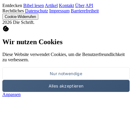
Entdecken
Bibel lesen
Artikel
Kontakt
Über
API
Rechtliches
Datenschutz
Impressum
Barrierefreiheit
Cookie-Widerrufen
2026 Die Schrift.
cookie
Wir nutzen Cookies
Diese Website verwendet Cookies, um die Benutzerfreundlichkeit
zu verbessern.
Nur notwendige
Alles akzeptieren
Anpassen