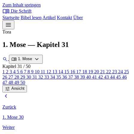
Zum Inhalt springen
menu_book
Die Schrift
Startseite
Bibel lesen
Artikel
Kontakt
Über
menu
Tora
1. Mose — Kapitel 31
expand_more
search
menu_book
1. Mose
Kapitel 31
/ 50
1
2
3
4
5
6
7
8
9
10
11
12
13
14
15
16
17
18
19
20
21
22
23
24
25
26
27
28
29
30
31
32
33
34
35
36
37
38
39
40
41
42
43
44
45
46
47
48
49
50
tune
Ansicht
chevron_left
Zurück
1. Mose 30
Weiter