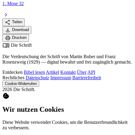
1. Mose 32
chevron_right
share
Teilen
download
Download
print
Drucken
menu_book
Die Schrift
Die Verdeutschung der Schrift von Martin Buber und Franz
Rosenzweig (1929) — digital bewahrt und frei zugänglich gemacht.
Entdecken
Bibel lesen
Artikel
Kontakt
Über
API
Rechtliches
Datenschutz
Impressum
Barrierefreiheit
Cookie-Widerrufen
2026 Die Schrift.
cookie
Wir nutzen Cookies
Diese Website verwendet Cookies, um die Benutzerfreundlichkeit
zu verbessern.