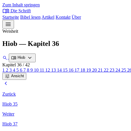
Zum Inhalt springen
menu_book
Die Schrift
Startseite
Bibel lesen
Artikel
Kontakt
Über
menu
Weisheit
Hiob — Kapitel 36
expand_more
search
menu_book
Hiob
Kapitel 36
/ 42
1
2
3
4
5
6
7
8
9
10
11
12
13
14
15
16
17
18
19
20
21
22
23
24
25
2
tune
Ansicht
chevron_left
Zurück
Hiob 35
Weiter
Hiob 37