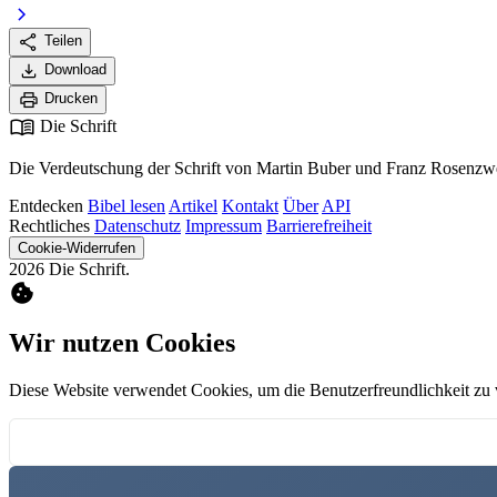
chevron_right
share
Teilen
download
Download
print
Drucken
menu_book
Die Schrift
Die Verdeutschung der Schrift von Martin Buber und Franz Rosenzwe
Entdecken
Bibel lesen
Artikel
Kontakt
Über
API
Rechtliches
Datenschutz
Impressum
Barrierefreiheit
Cookie-Widerrufen
2026 Die Schrift.
cookie
Wir nutzen Cookies
Diese Website verwendet Cookies, um die Benutzerfreundlichkeit zu 