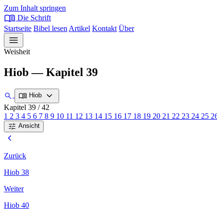
Zum Inhalt springen
menu_book
Die Schrift
Startseite
Bibel lesen
Artikel
Kontakt
Über
menu
Weisheit
Hiob — Kapitel 39
expand_more
search
menu_book
Hiob
Kapitel 39
/ 42
1
2
3
4
5
6
7
8
9
10
11
12
13
14
15
16
17
18
19
20
21
22
23
24
25
2
tune
Ansicht
chevron_left
Zurück
Hiob 38
Weiter
Hiob 40