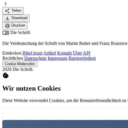
chevron_right
share
Teilen
download
Download
print
Drucken
menu_book
Die Schrift
Die Verdeutschung der Schrift von Martin Buber und Franz Rosenzwe
Entdecken
Bibel lesen
Artikel
Kontakt
Über
API
Rechtliches
Datenschutz
Impressum
Barrierefreiheit
Cookie-Widerrufen
2026 Die Schrift.
cookie
Wir nutzen Cookies
Diese Website verwendet Cookies, um die Benutzerfreundlichkeit zu 