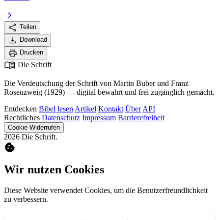
chevron_right
share
Teilen
download
Download
print
Drucken
menu_book
Die Schrift
Die Verdeutschung der Schrift von Martin Buber und Franz
Rosenzweig (1929) — digital bewahrt und frei zugänglich gemacht.
Entdecken
Bibel lesen
Artikel
Kontakt
Über
API
Rechtliches
Datenschutz
Impressum
Barrierefreiheit
Cookie-Widerrufen
2026 Die Schrift.
cookie
Wir nutzen Cookies
Diese Website verwendet Cookies, um die Benutzerfreundlichkeit
zu verbessern.