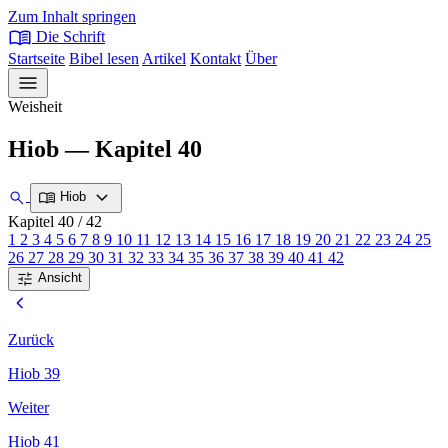
Zum Inhalt springen
menu_book
Die Schrift
Startseite
Bibel lesen
Artikel
Kontakt
Über
menu
Weisheit
Hiob — Kapitel 40
expand_more
search
menu_book
Hiob
Kapitel 40
/ 42
1
2
3
4
5
6
7
8
9
10
11
12
13
14
15
16
17
18
19
20
21
22
23
24
25
26
27
28
29
30
31
32
33
34
35
36
37
38
39
40
41
42
tune
Ansicht
chevron_left
Zurück
Hiob 39
Weiter
Hiob 41