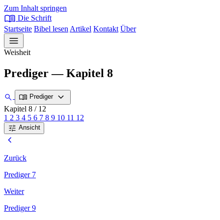
Zum Inhalt springen
menu_book
Die Schrift
Startseite
Bibel lesen
Artikel
Kontakt
Über
menu
Weisheit
Prediger — Kapitel 8
expand_more
search
menu_book
Prediger
Kapitel 8
/ 12
1
2
3
4
5
6
7
8
9
10
11
12
tune
Ansicht
chevron_left
Zurück
Prediger 7
Weiter
Prediger 9