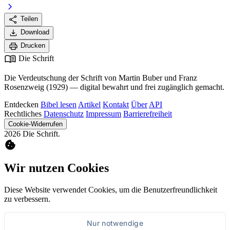
chevron_right
share
Teilen
download
Download
print
Drucken
menu_book
Die Schrift
Die Verdeutschung der Schrift von Martin Buber und Franz
Rosenzweig (1929) — digital bewahrt und frei zugänglich gemacht.
Entdecken
Bibel lesen
Artikel
Kontakt
Über
API
Rechtliches
Datenschutz
Impressum
Barrierefreiheit
Cookie-Widerrufen
2026 Die Schrift.
cookie
Wir nutzen Cookies
Diese Website verwendet Cookies, um die Benutzerfreundlichkeit
zu verbessern.
Nur notwendige