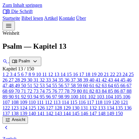
Zum Inhalt springen
menu_book
Die Schrift
Startseite
Bibel lesen
Artikel
Kontakt
Über
menu
Weisheit
Psalm — Kapitel 13
expand_more
search
menu_book
Psalm
Kapitel 13
/ 150
1
2
3
4
5
6
7
8
9
10
11
12
13
14
15
16
17
18
19
20
21
22
23
24
25
26
27
28
29
30
31
32
33
34
35
36
37
38
39
40
41
42
43
44
45
46
47
48
49
50
51
52
53
54
55
56
57
58
59
60
61
62
63
64
65
66
67
68
69
70
71
72
73
74
75
76
77
78
79
80
81
82
83
84
85
86
87
88
89
90
91
92
93
94
95
96
97
98
99
100
101
102
103
104
105
106
107
108
109
110
111
112
113
114
115
116
117
118
119
120
121
122
123
124
125
126
127
128
129
130
131
132
133
134
135
136
137
138
139
140
141
142
143
144
145
146
147
148
149
150
tune
Ansicht
chevron_left
Zurück