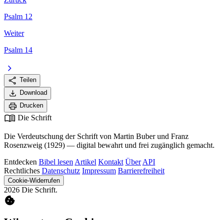
Psalm 12
Weiter
Psalm 14
chevron_right
share
Teilen
download
Download
print
Drucken
menu_book
Die Schrift
Die Verdeutschung der Schrift von Martin Buber und Franz
Rosenzweig (1929) — digital bewahrt und frei zugänglich gemacht.
Entdecken
Bibel lesen
Artikel
Kontakt
Über
API
Rechtliches
Datenschutz
Impressum
Barrierefreiheit
Cookie-Widerrufen
2026 Die Schrift.
cookie