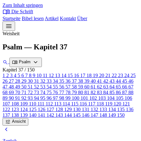
Zum Inhalt springen
menu_book
Die Schrift
Startseite
Bibel lesen
Artikel
Kontakt
Über
menu
Weisheit
Psalm — Kapitel 37
expand_more
search
menu_book
Psalm
Kapitel 37
/ 150
1
2
3
4
5
6
7
8
9
10
11
12
13
14
15
16
17
18
19
20
21
22
23
24
25
26
27
28
29
30
31
32
33
34
35
36
37
38
39
40
41
42
43
44
45
46
47
48
49
50
51
52
53
54
55
56
57
58
59
60
61
62
63
64
65
66
67
68
69
70
71
72
73
74
75
76
77
78
79
80
81
82
83
84
85
86
87
88
89
90
91
92
93
94
95
96
97
98
99
100
101
102
103
104
105
106
107
108
109
110
111
112
113
114
115
116
117
118
119
120
121
122
123
124
125
126
127
128
129
130
131
132
133
134
135
136
137
138
139
140
141
142
143
144
145
146
147
148
149
150
tune
Ansicht
chevron_left
Zurück