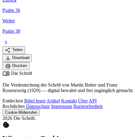
Psalm 36
Weiter
Psalm 38
chevron_right
share
Teilen
download
Download
print
Drucken
menu_book
Die Schrift
Die Verdeutschung der Schrift von Martin Buber und Franz
Rosenzweig (1929) — digital bewahrt und frei zugänglich gemacht.
Entdecken
Bibel lesen
Artikel
Kontakt
Über
API
Rechtliches
Datenschutz
Impressum
Barrierefreiheit
Cookie-Widerrufen
2026 Die Schrift.
cookie