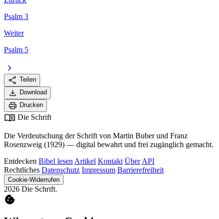
Psalm 3
Weiter
Psalm 5
chevron_right
share
Teilen
download
Download
print
Drucken
menu_book
Die Schrift
Die Verdeutschung der Schrift von Martin Buber und Franz
Rosenzweig (1929) — digital bewahrt und frei zugänglich gemacht.
Entdecken
Bibel lesen
Artikel
Kontakt
Über
API
Rechtliches
Datenschutz
Impressum
Barrierefreiheit
Cookie-Widerrufen
2026 Die Schrift.
cookie