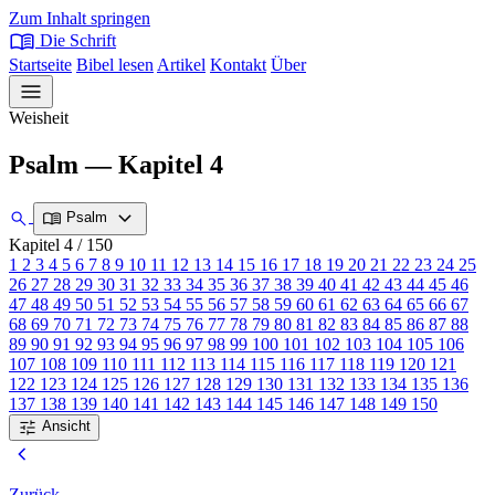
Zum Inhalt springen
menu_book
Die Schrift
Startseite
Bibel lesen
Artikel
Kontakt
Über
menu
Weisheit
Psalm — Kapitel 4
expand_more
search
menu_book
Psalm
Kapitel 4
/ 150
1
2
3
4
5
6
7
8
9
10
11
12
13
14
15
16
17
18
19
20
21
22
23
24
25
26
27
28
29
30
31
32
33
34
35
36
37
38
39
40
41
42
43
44
45
46
47
48
49
50
51
52
53
54
55
56
57
58
59
60
61
62
63
64
65
66
67
68
69
70
71
72
73
74
75
76
77
78
79
80
81
82
83
84
85
86
87
88
89
90
91
92
93
94
95
96
97
98
99
100
101
102
103
104
105
106
107
108
109
110
111
112
113
114
115
116
117
118
119
120
121
122
123
124
125
126
127
128
129
130
131
132
133
134
135
136
137
138
139
140
141
142
143
144
145
146
147
148
149
150
tune
Ansicht
chevron_left
Zurück