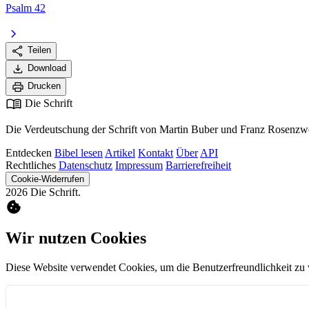
Psalm 42
chevron_right
share
Teilen
download
Download
print
Drucken
menu_book
Die Schrift
Die Verdeutschung der Schrift von Martin Buber und Franz Rosenzwe
Entdecken
Bibel lesen
Artikel
Kontakt
Über
API
Rechtliches
Datenschutz
Impressum
Barrierefreiheit
Cookie-Widerrufen
2026 Die Schrift.
cookie
Wir nutzen Cookies
Diese Website verwendet Cookies, um die Benutzerfreundlichkeit zu 