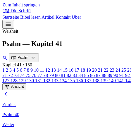
Zum Inhalt springen
menu_book
Die Schrift
Startseite
Bibel lesen
Artikel
Kontakt
Über
menu
Weisheit
Psalm — Kapitel 41
expand_more
search
menu_book
Psalm
Kapitel 41
/ 150
1
2
3
4
5
6
7
8
9
10
11
12
13
14
15
16
17
18
19
20
21
22
23
24
25
2
71
72
73
74
75
76
77
78
79
80
81
82
83
84
85
86
87
88
89
90
91
92
127
128
129
130
131
132
133
134
135
136
137
138
139
140
141
14
tune
Ansicht
chevron_left
Zurück
Psalm 40
Weiter