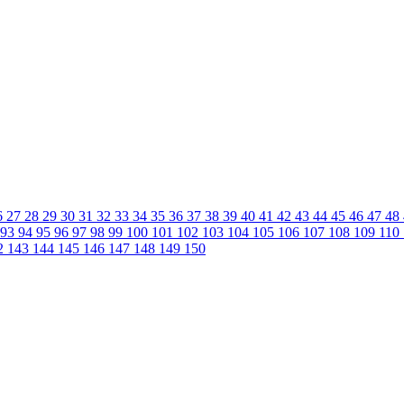
6
27
28
29
30
31
32
33
34
35
36
37
38
39
40
41
42
43
44
45
46
47
48
93
94
95
96
97
98
99
100
101
102
103
104
105
106
107
108
109
110
2
143
144
145
146
147
148
149
150