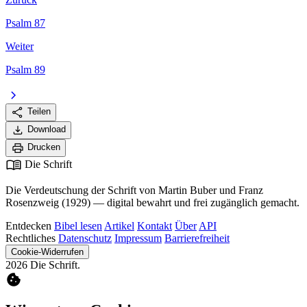
Psalm 87
Weiter
Psalm 89
chevron_right
share
Teilen
download
Download
print
Drucken
menu_book
Die Schrift
Die Verdeutschung der Schrift von Martin Buber und Franz
Rosenzweig (1929) — digital bewahrt und frei zugänglich gemacht.
Entdecken
Bibel lesen
Artikel
Kontakt
Über
API
Rechtliches
Datenschutz
Impressum
Barrierefreiheit
Cookie-Widerrufen
2026 Die Schrift.
cookie