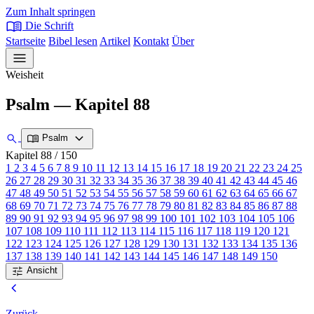
Zum Inhalt springen
menu_book
Die Schrift
Startseite
Bibel lesen
Artikel
Kontakt
Über
menu
Weisheit
Psalm — Kapitel 88
expand_more
search
menu_book
Psalm
Kapitel 88
/ 150
1
2
3
4
5
6
7
8
9
10
11
12
13
14
15
16
17
18
19
20
21
22
23
24
25
26
27
28
29
30
31
32
33
34
35
36
37
38
39
40
41
42
43
44
45
46
47
48
49
50
51
52
53
54
55
56
57
58
59
60
61
62
63
64
65
66
67
68
69
70
71
72
73
74
75
76
77
78
79
80
81
82
83
84
85
86
87
88
89
90
91
92
93
94
95
96
97
98
99
100
101
102
103
104
105
106
107
108
109
110
111
112
113
114
115
116
117
118
119
120
121
122
123
124
125
126
127
128
129
130
131
132
133
134
135
136
137
138
139
140
141
142
143
144
145
146
147
148
149
150
tune
Ansicht
chevron_left
Zurück