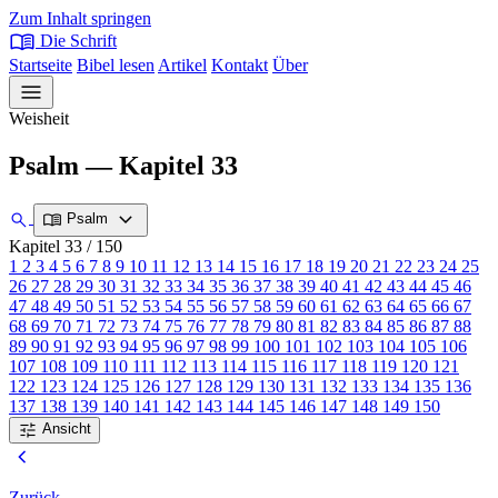
Zum Inhalt springen
menu_book
Die Schrift
Startseite
Bibel lesen
Artikel
Kontakt
Über
menu
Weisheit
Psalm — Kapitel 33
expand_more
search
menu_book
Psalm
Kapitel 33
/ 150
1
2
3
4
5
6
7
8
9
10
11
12
13
14
15
16
17
18
19
20
21
22
23
24
25
26
27
28
29
30
31
32
33
34
35
36
37
38
39
40
41
42
43
44
45
46
47
48
49
50
51
52
53
54
55
56
57
58
59
60
61
62
63
64
65
66
67
68
69
70
71
72
73
74
75
76
77
78
79
80
81
82
83
84
85
86
87
88
89
90
91
92
93
94
95
96
97
98
99
100
101
102
103
104
105
106
107
108
109
110
111
112
113
114
115
116
117
118
119
120
121
122
123
124
125
126
127
128
129
130
131
132
133
134
135
136
137
138
139
140
141
142
143
144
145
146
147
148
149
150
tune
Ansicht
chevron_left
Zurück