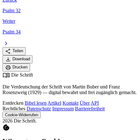
Psalm 32
Weiter
Psalm 34
chevron_right
share
Teilen
download
Download
print
Drucken
menu_book
Die Schrift
Die Verdeutschung der Schrift von Martin Buber und Franz
Rosenzweig (1929) — digital bewahrt und frei zugänglich gemacht.
Entdecken
Bibel lesen
Artikel
Kontakt
Über
API
Rechtliches
Datenschutz
Impressum
Barrierefreiheit
Cookie-Widerrufen
2026 Die Schrift.
cookie