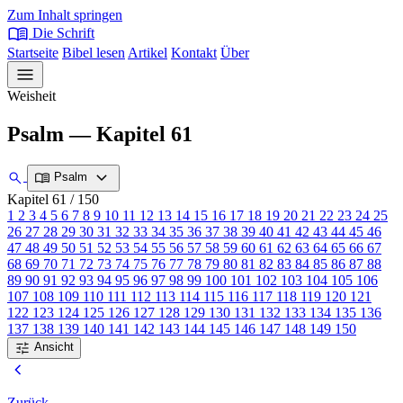
Zum Inhalt springen
menu_book
Die Schrift
Startseite
Bibel lesen
Artikel
Kontakt
Über
menu
Weisheit
Psalm — Kapitel 61
expand_more
search
menu_book
Psalm
Kapitel 61
/ 150
1
2
3
4
5
6
7
8
9
10
11
12
13
14
15
16
17
18
19
20
21
22
23
24
25
26
27
28
29
30
31
32
33
34
35
36
37
38
39
40
41
42
43
44
45
46
47
48
49
50
51
52
53
54
55
56
57
58
59
60
61
62
63
64
65
66
67
68
69
70
71
72
73
74
75
76
77
78
79
80
81
82
83
84
85
86
87
88
89
90
91
92
93
94
95
96
97
98
99
100
101
102
103
104
105
106
107
108
109
110
111
112
113
114
115
116
117
118
119
120
121
122
123
124
125
126
127
128
129
130
131
132
133
134
135
136
137
138
139
140
141
142
143
144
145
146
147
148
149
150
tune
Ansicht
chevron_left
Zurück