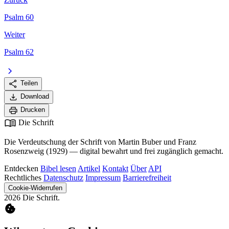
Psalm 60
Weiter
Psalm 62
chevron_right
share
Teilen
download
Download
print
Drucken
menu_book
Die Schrift
Die Verdeutschung der Schrift von Martin Buber und Franz
Rosenzweig (1929) — digital bewahrt und frei zugänglich gemacht.
Entdecken
Bibel lesen
Artikel
Kontakt
Über
API
Rechtliches
Datenschutz
Impressum
Barrierefreiheit
Cookie-Widerrufen
2026 Die Schrift.
cookie