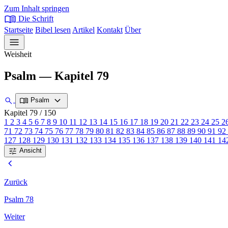
Zum Inhalt springen
menu_book
Die Schrift
Startseite
Bibel lesen
Artikel
Kontakt
Über
menu
Weisheit
Psalm — Kapitel 79
expand_more
search
menu_book
Psalm
Kapitel 79
/ 150
1
2
3
4
5
6
7
8
9
10
11
12
13
14
15
16
17
18
19
20
21
22
23
24
25
2
71
72
73
74
75
76
77
78
79
80
81
82
83
84
85
86
87
88
89
90
91
92
127
128
129
130
131
132
133
134
135
136
137
138
139
140
141
14
tune
Ansicht
chevron_left
Zurück
Psalm 78
Weiter