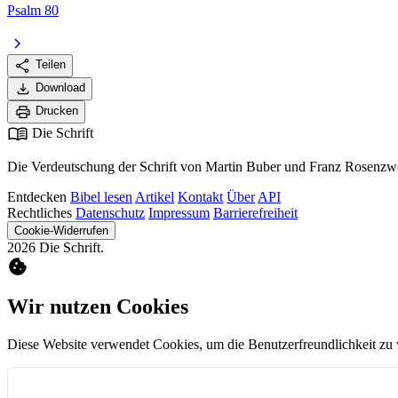
Psalm 80
chevron_right
share
Teilen
download
Download
print
Drucken
menu_book
Die Schrift
Die Verdeutschung der Schrift von Martin Buber und Franz Rosenzwe
Entdecken
Bibel lesen
Artikel
Kontakt
Über
API
Rechtliches
Datenschutz
Impressum
Barrierefreiheit
Cookie-Widerrufen
2026 Die Schrift.
cookie
Wir nutzen Cookies
Diese Website verwendet Cookies, um die Benutzerfreundlichkeit zu 