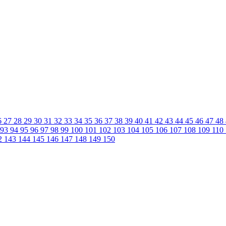
6
27
28
29
30
31
32
33
34
35
36
37
38
39
40
41
42
43
44
45
46
47
48
93
94
95
96
97
98
99
100
101
102
103
104
105
106
107
108
109
110
2
143
144
145
146
147
148
149
150