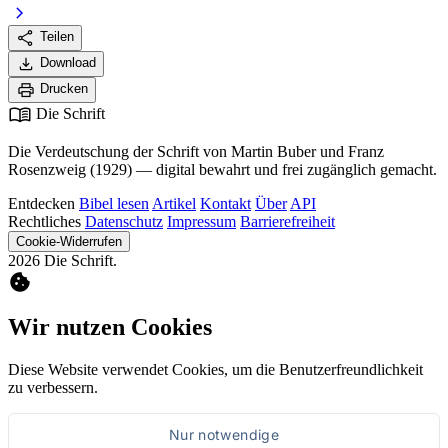
chevron_right
share
Teilen
download
Download
print
Drucken
menu_book
Die Schrift
Die Verdeutschung der Schrift von Martin Buber und Franz
Rosenzweig (1929) — digital bewahrt und frei zugänglich gemacht.
Entdecken
Bibel lesen
Artikel
Kontakt
Über
API
Rechtliches
Datenschutz
Impressum
Barrierefreiheit
Cookie-Widerrufen
2026 Die Schrift.
cookie
Wir nutzen Cookies
Diese Website verwendet Cookies, um die Benutzerfreundlichkeit
zu verbessern.
Nur notwendige