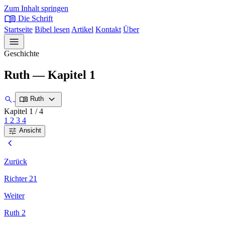
Zum Inhalt springen
menu_book
Die Schrift
Startseite
Bibel lesen
Artikel
Kontakt
Über
menu
Geschichte
Ruth — Kapitel 1
expand_more
search
menu_book
Ruth
Kapitel 1
/ 4
1
2
3
4
tune
Ansicht
chevron_left
Zurück
Richter 21
Weiter
Ruth 2