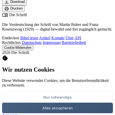
download
Download
print
Drucken
menu_book
Die Schrift
Die Verdeutschung der Schrift von Martin Buber und Franz
Rosenzweig (1929) — digital bewahrt und frei zugänglich gemacht.
Entdecken
Bibel lesen
Artikel
Kontakt
Über
API
Rechtliches
Datenschutz
Impressum
Barrierefreiheit
Cookie-Widerrufen
2026 Die Schrift.
cookie
Wir nutzen Cookies
Diese Website verwendet Cookies, um die Benutzerfreundlichkeit
zu verbessern.
Nur notwendige
Alles akzeptieren