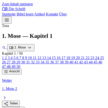
Zum Inhalt springen
menu_book
Die Schrift
Startseite
Bibel lesen
Artikel
Kontakt
Über
menu
Tora
1. Mose — Kapitel 1
expand_more
search
menu_book
1. Mose
Kapitel 1
/ 50
1
2
3
4
5
6
7
8
9
10
11
12
13
14
15
16
17
18
19
20
21
22
23
24
25
26
27
28
29
30
31
32
33
34
35
36
37
38
39
40
41
42
43
44
45
46
47
48
49
50
tune
Ansicht
Weiter
1. Mose 2
chevron_right
share
Teilen