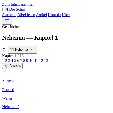
Zum Inhalt springen
menu_book
Die Schrift
Startseite
Bibel lesen
Artikel
Kontakt
Über
menu
Geschichte
Nehemia — Kapitel 1
expand_more
search
menu_book
Nehemia
Kapitel 1
/ 13
1
2
3
4
5
6
7
8
9
10
11
12
13
tune
Ansicht
chevron_left
Zurück
Esra 10
Weiter
Nehemia 2