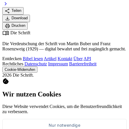
chevron_right
share
Teilen
download
Download
print
Drucken
menu_book
Die Schrift
Die Verdeutschung der Schrift von Martin Buber und Franz
Rosenzweig (1929) — digital bewahrt und frei zugänglich gemacht.
Entdecken
Bibel lesen
Artikel
Kontakt
Über
API
Rechtliches
Datenschutz
Impressum
Barrierefreiheit
Cookie-Widerrufen
2026 Die Schrift.
cookie
Wir nutzen Cookies
Diese Website verwendet Cookies, um die Benutzerfreundlichkeit
zu verbessern.
Nur notwendige