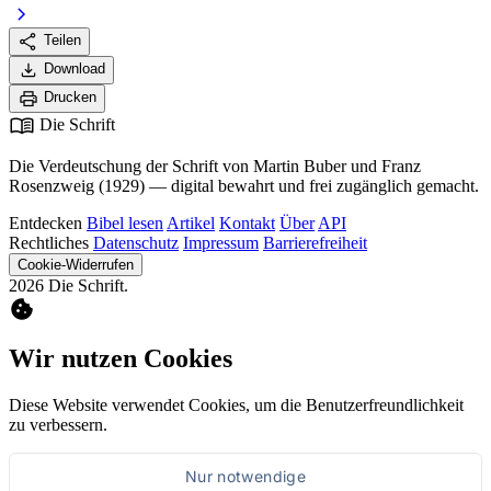
chevron_right
share
Teilen
download
Download
print
Drucken
menu_book
Die Schrift
Die Verdeutschung der Schrift von Martin Buber und Franz
Rosenzweig (1929) — digital bewahrt und frei zugänglich gemacht.
Entdecken
Bibel lesen
Artikel
Kontakt
Über
API
Rechtliches
Datenschutz
Impressum
Barrierefreiheit
Cookie-Widerrufen
2026 Die Schrift.
cookie
Wir nutzen Cookies
Diese Website verwendet Cookies, um die Benutzerfreundlichkeit
zu verbessern.
Nur notwendige