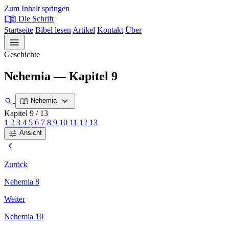
Zum Inhalt springen
menu_book
Die Schrift
Startseite
Bibel lesen
Artikel
Kontakt
Über
menu
Geschichte
Nehemia — Kapitel 9
expand_more
search
menu_book
Nehemia
Kapitel 9
/ 13
1
2
3
4
5
6
7
8
9
10
11
12
13
tune
Ansicht
chevron_left
Zurück
Nehemia 8
Weiter
Nehemia 10