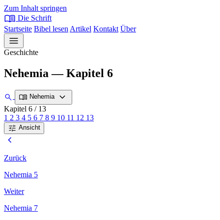
Zum Inhalt springen
menu_book
Die Schrift
Startseite
Bibel lesen
Artikel
Kontakt
Über
menu
Geschichte
Nehemia — Kapitel 6
expand_more
search
menu_book
Nehemia
Kapitel 6
/ 13
1
2
3
4
5
6
7
8
9
10
11
12
13
tune
Ansicht
chevron_left
Zurück
Nehemia 5
Weiter
Nehemia 7