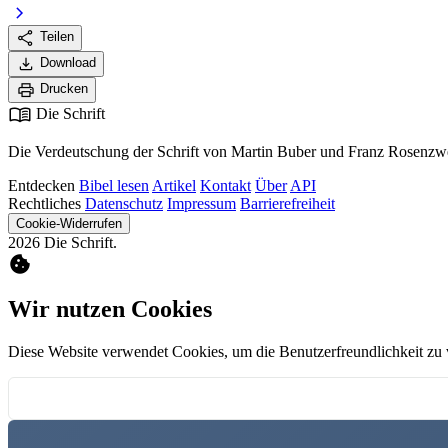
chevron_right
share
Teilen
download
Download
print
Drucken
menu_book
Die Schrift
Die Verdeutschung der Schrift von Martin Buber und Franz Rosenzwe
Entdecken
Bibel lesen
Artikel
Kontakt
Über
API
Rechtliches
Datenschutz
Impressum
Barrierefreiheit
Cookie-Widerrufen
2026 Die Schrift.
cookie
Wir nutzen Cookies
Diese Website verwendet Cookies, um die Benutzerfreundlichkeit zu 