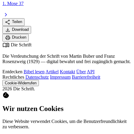
1. Mose 37
chevron_right
share
Teilen
download
Download
print
Drucken
menu_book
Die Schrift
Die Verdeutschung der Schrift von Martin Buber und Franz
Rosenzweig (1929) — digital bewahrt und frei zugänglich gemacht.
Entdecken
Bibel lesen
Artikel
Kontakt
Über
API
Rechtliches
Datenschutz
Impressum
Barrierefreiheit
Cookie-Widerrufen
2026 Die Schrift.
cookie
Wir nutzen Cookies
Diese Website verwendet Cookies, um die Benutzerfreundlichkeit
zu verbessern.