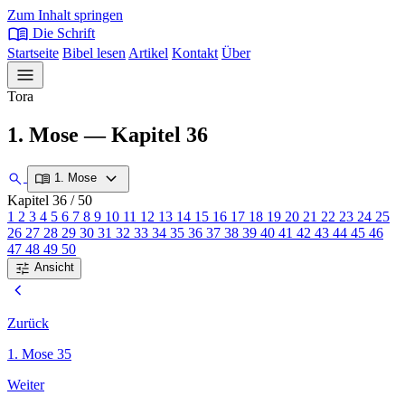
Zum Inhalt springen
menu_book
Die Schrift
Startseite
Bibel lesen
Artikel
Kontakt
Über
menu
Tora
1. Mose — Kapitel 36
expand_more
search
menu_book
1. Mose
Kapitel 36
/ 50
1
2
3
4
5
6
7
8
9
10
11
12
13
14
15
16
17
18
19
20
21
22
23
24
25
26
27
28
29
30
31
32
33
34
35
36
37
38
39
40
41
42
43
44
45
46
47
48
49
50
tune
Ansicht
chevron_left
Zurück
1. Mose 35
Weiter