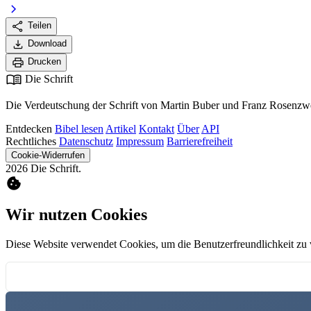
chevron_right
share
Teilen
download
Download
print
Drucken
menu_book
Die Schrift
Die Verdeutschung der Schrift von Martin Buber und Franz Rosenzwe
Entdecken
Bibel lesen
Artikel
Kontakt
Über
API
Rechtliches
Datenschutz
Impressum
Barrierefreiheit
Cookie-Widerrufen
2026 Die Schrift.
cookie
Wir nutzen Cookies
Diese Website verwendet Cookies, um die Benutzerfreundlichkeit zu 