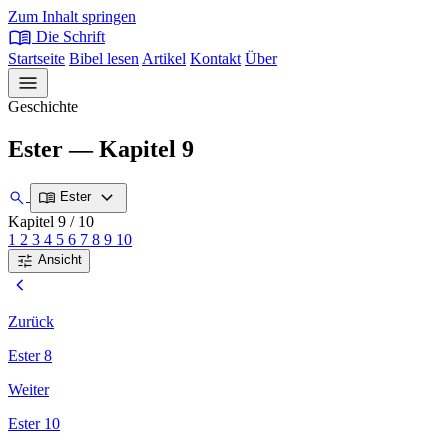
Zum Inhalt springen
menu_book
Die Schrift
Startseite
Bibel lesen
Artikel
Kontakt
Über
menu
Geschichte
Ester — Kapitel 9
expand_more
search
menu_book
Ester
Kapitel 9
/ 10
1
2
3
4
5
6
7
8
9
10
tune
Ansicht
chevron_left
Zurück
Ester 8
Weiter
Ester 10