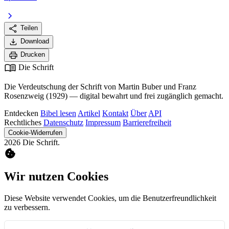
chevron_right
share
Teilen
download
Download
print
Drucken
menu_book
Die Schrift
Die Verdeutschung der Schrift von Martin Buber und Franz
Rosenzweig (1929) — digital bewahrt und frei zugänglich gemacht.
Entdecken
Bibel lesen
Artikel
Kontakt
Über
API
Rechtliches
Datenschutz
Impressum
Barrierefreiheit
Cookie-Widerrufen
2026 Die Schrift.
cookie
Wir nutzen Cookies
Diese Website verwendet Cookies, um die Benutzerfreundlichkeit
zu verbessern.