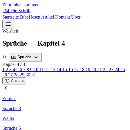
Zum Inhalt springen
menu_book
Die Schrift
Startseite
Bibel lesen
Artikel
Kontakt
Über
menu
Weisheit
Sprüche — Kapitel 4
expand_more
search
menu_book
Sprüche
Kapitel 4
/ 31
1
2
3
4
5
6
7
8
9
10
11
12
13
14
15
16
17
18
19
20
21
22
23
24
25
26
27
28
29
30
31
tune
Ansicht
chevron_left
Zurück
Sprüche 3
Weiter
Sprüche 5