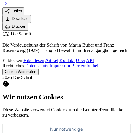
chevron_right
share
Teilen
download
Download
print
Drucken
menu_book
Die Schrift
Die Verdeutschung der Schrift von Martin Buber und Franz
Rosenzweig (1929) — digital bewahrt und frei zugänglich gemacht.
Entdecken
Bibel lesen
Artikel
Kontakt
Über
API
Rechtliches
Datenschutz
Impressum
Barrierefreiheit
Cookie-Widerrufen
2026 Die Schrift.
cookie
Wir nutzen Cookies
Diese Website verwendet Cookies, um die Benutzerfreundlichkeit
zu verbessern.
Nur notwendige