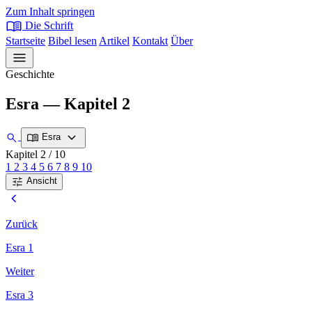
Zum Inhalt springen
menu_book
Die Schrift
Startseite
Bibel lesen
Artikel
Kontakt
Über
menu
Geschichte
Esra — Kapitel 2
expand_more
search
menu_book
Esra
Kapitel 2
/ 10
1
2
3
4
5
6
7
8
9
10
tune
Ansicht
chevron_left
Zurück
Esra 1
Weiter
Esra 3