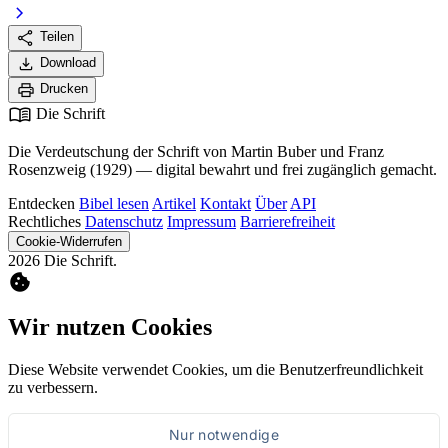
chevron_right
share
Teilen
download
Download
print
Drucken
menu_book
Die Schrift
Die Verdeutschung der Schrift von Martin Buber und Franz
Rosenzweig (1929) — digital bewahrt und frei zugänglich gemacht.
Entdecken
Bibel lesen
Artikel
Kontakt
Über
API
Rechtliches
Datenschutz
Impressum
Barrierefreiheit
Cookie-Widerrufen
2026 Die Schrift.
cookie
Wir nutzen Cookies
Diese Website verwendet Cookies, um die Benutzerfreundlichkeit
zu verbessern.
Nur notwendige