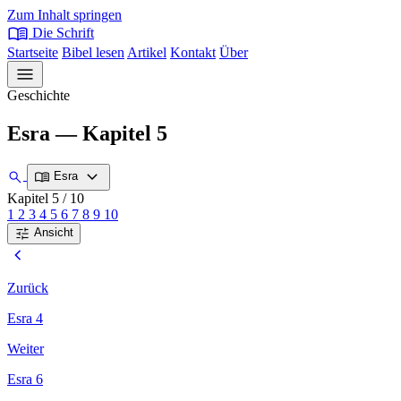
Zum Inhalt springen
menu_book
Die Schrift
Startseite
Bibel lesen
Artikel
Kontakt
Über
menu
Geschichte
Esra — Kapitel 5
expand_more
search
menu_book
Esra
Kapitel 5
/ 10
1
2
3
4
5
6
7
8
9
10
tune
Ansicht
chevron_left
Zurück
Esra 4
Weiter
Esra 6