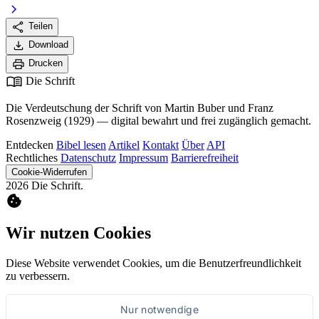
chevron_right
share
Teilen
download
Download
print
Drucken
menu_book
Die Schrift
Die Verdeutschung der Schrift von Martin Buber und Franz
Rosenzweig (1929) — digital bewahrt und frei zugänglich gemacht.
Entdecken
Bibel lesen
Artikel
Kontakt
Über
API
Rechtliches
Datenschutz
Impressum
Barrierefreiheit
Cookie-Widerrufen
2026 Die Schrift.
cookie
Wir nutzen Cookies
Diese Website verwendet Cookies, um die Benutzerfreundlichkeit
zu verbessern.
Nur notwendige