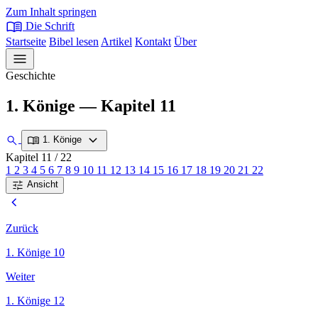
Zum Inhalt springen
menu_book
Die Schrift
Startseite
Bibel lesen
Artikel
Kontakt
Über
menu
Geschichte
1. Könige — Kapitel 11
expand_more
search
menu_book
1. Könige
Kapitel 11
/ 22
1
2
3
4
5
6
7
8
9
10
11
12
13
14
15
16
17
18
19
20
21
22
tune
Ansicht
chevron_left
Zurück
1. Könige 10
Weiter
1. Könige 12