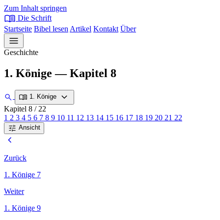
Zum Inhalt springen
menu_book
Die Schrift
Startseite
Bibel lesen
Artikel
Kontakt
Über
menu
Geschichte
1. Könige — Kapitel 8
expand_more
search
menu_book
1. Könige
Kapitel 8
/ 22
1
2
3
4
5
6
7
8
9
10
11
12
13
14
15
16
17
18
19
20
21
22
tune
Ansicht
chevron_left
Zurück
1. Könige 7
Weiter
1. Könige 9