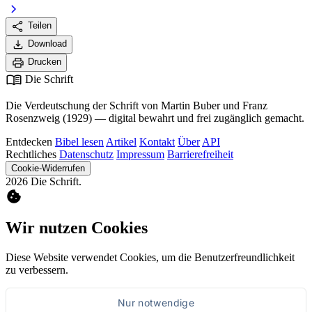
chevron_right
share
Teilen
download
Download
print
Drucken
menu_book
Die Schrift
Die Verdeutschung der Schrift von Martin Buber und Franz
Rosenzweig (1929) — digital bewahrt und frei zugänglich gemacht.
Entdecken
Bibel lesen
Artikel
Kontakt
Über
API
Rechtliches
Datenschutz
Impressum
Barrierefreiheit
Cookie-Widerrufen
2026 Die Schrift.
cookie
Wir nutzen Cookies
Diese Website verwendet Cookies, um die Benutzerfreundlichkeit
zu verbessern.
Nur notwendige