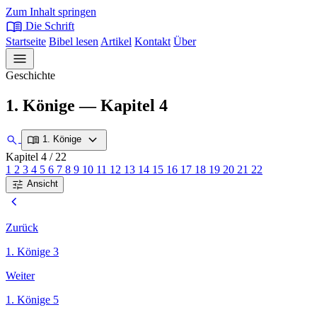
Zum Inhalt springen
menu_book
Die Schrift
Startseite
Bibel lesen
Artikel
Kontakt
Über
menu
Geschichte
1. Könige — Kapitel 4
expand_more
search
menu_book
1. Könige
Kapitel 4
/ 22
1
2
3
4
5
6
7
8
9
10
11
12
13
14
15
16
17
18
19
20
21
22
tune
Ansicht
chevron_left
Zurück
1. Könige 3
Weiter
1. Könige 5