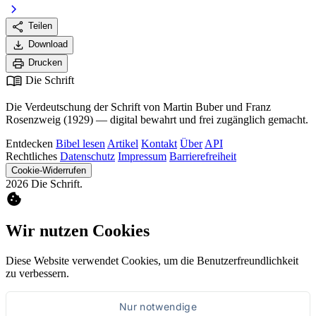
chevron_right
share
Teilen
download
Download
print
Drucken
menu_book
Die Schrift
Die Verdeutschung der Schrift von Martin Buber und Franz
Rosenzweig (1929) — digital bewahrt und frei zugänglich gemacht.
Entdecken
Bibel lesen
Artikel
Kontakt
Über
API
Rechtliches
Datenschutz
Impressum
Barrierefreiheit
Cookie-Widerrufen
2026 Die Schrift.
cookie
Wir nutzen Cookies
Diese Website verwendet Cookies, um die Benutzerfreundlichkeit
zu verbessern.
Nur notwendige