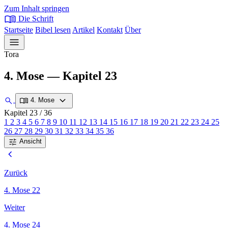
Zum Inhalt springen
menu_book
Die Schrift
Startseite
Bibel lesen
Artikel
Kontakt
Über
menu
Tora
4. Mose — Kapitel 23
expand_more
search
menu_book
4. Mose
Kapitel 23
/ 36
1
2
3
4
5
6
7
8
9
10
11
12
13
14
15
16
17
18
19
20
21
22
23
24
25
26
27
28
29
30
31
32
33
34
35
36
tune
Ansicht
chevron_left
Zurück
4. Mose 22
Weiter
4. Mose 24