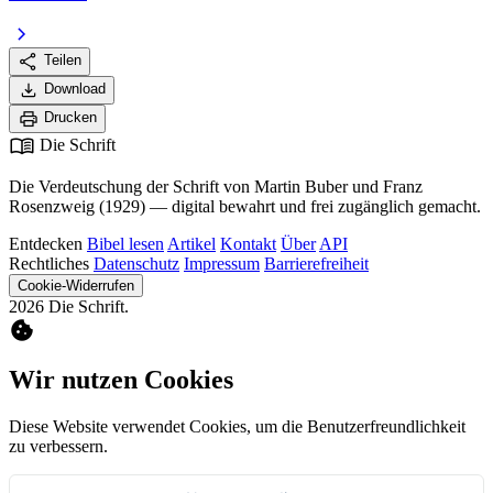
chevron_right
share
Teilen
download
Download
print
Drucken
menu_book
Die Schrift
Die Verdeutschung der Schrift von Martin Buber und Franz
Rosenzweig (1929) — digital bewahrt und frei zugänglich gemacht.
Entdecken
Bibel lesen
Artikel
Kontakt
Über
API
Rechtliches
Datenschutz
Impressum
Barrierefreiheit
Cookie-Widerrufen
2026 Die Schrift.
cookie
Wir nutzen Cookies
Diese Website verwendet Cookies, um die Benutzerfreundlichkeit
zu verbessern.