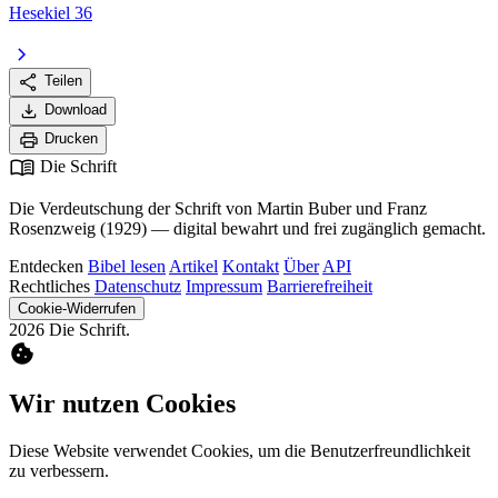
Hesekiel 36
chevron_right
share
Teilen
download
Download
print
Drucken
menu_book
Die Schrift
Die Verdeutschung der Schrift von Martin Buber und Franz
Rosenzweig (1929) — digital bewahrt und frei zugänglich gemacht.
Entdecken
Bibel lesen
Artikel
Kontakt
Über
API
Rechtliches
Datenschutz
Impressum
Barrierefreiheit
Cookie-Widerrufen
2026 Die Schrift.
cookie
Wir nutzen Cookies
Diese Website verwendet Cookies, um die Benutzerfreundlichkeit
zu verbessern.