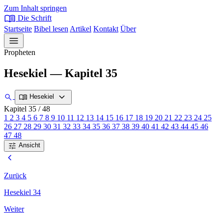
Zum Inhalt springen
menu_book
Die Schrift
Startseite
Bibel lesen
Artikel
Kontakt
Über
menu
Propheten
Hesekiel — Kapitel 35
expand_more
search
menu_book
Hesekiel
Kapitel 35
/ 48
1
2
3
4
5
6
7
8
9
10
11
12
13
14
15
16
17
18
19
20
21
22
23
24
25
26
27
28
29
30
31
32
33
34
35
36
37
38
39
40
41
42
43
44
45
46
47
48
tune
Ansicht
chevron_left
Zurück
Hesekiel 34
Weiter