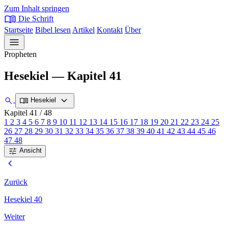
Zum Inhalt springen
menu_book
Die Schrift
Startseite
Bibel lesen
Artikel
Kontakt
Über
menu
Propheten
Hesekiel — Kapitel 41
expand_more
search
menu_book
Hesekiel
Kapitel 41
/ 48
1
2
3
4
5
6
7
8
9
10
11
12
13
14
15
16
17
18
19
20
21
22
23
24
25
26
27
28
29
30
31
32
33
34
35
36
37
38
39
40
41
42
43
44
45
46
47
48
tune
Ansicht
chevron_left
Zurück
Hesekiel 40
Weiter