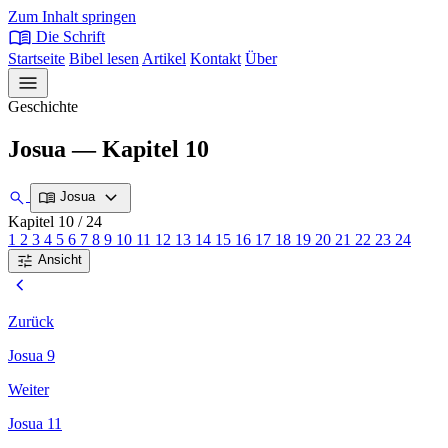
Zum Inhalt springen
menu_book
Die Schrift
Startseite
Bibel lesen
Artikel
Kontakt
Über
menu
Geschichte
Josua — Kapitel 10
expand_more
search
menu_book
Josua
Kapitel 10
/ 24
1
2
3
4
5
6
7
8
9
10
11
12
13
14
15
16
17
18
19
20
21
22
23
24
tune
Ansicht
chevron_left
Zurück
Josua 9
Weiter
Josua 11