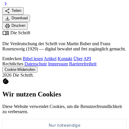
chevron_right
share
Teilen
download
Download
print
Drucken
menu_book
Die Schrift
Die Verdeutschung der Schrift von Martin Buber und Franz
Rosenzweig (1929) — digital bewahrt und frei zugänglich gemacht.
Entdecken
Bibel lesen
Artikel
Kontakt
Über
API
Rechtliches
Datenschutz
Impressum
Barrierefreiheit
Cookie-Widerrufen
2026 Die Schrift.
cookie
Wir nutzen Cookies
Diese Website verwendet Cookies, um die Benutzerfreundlichkeit
zu verbessern.
Nur notwendige