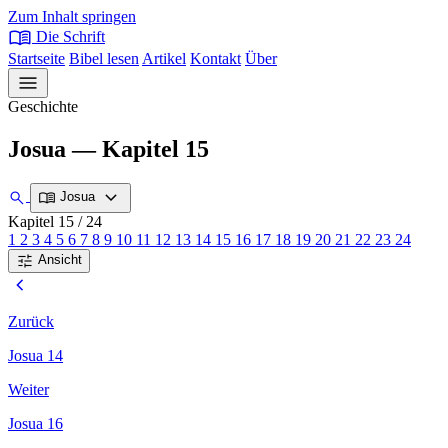
Zum Inhalt springen
menu_book
Die Schrift
Startseite
Bibel lesen
Artikel
Kontakt
Über
menu
Geschichte
Josua — Kapitel 15
expand_more
search
menu_book
Josua
Kapitel 15
/ 24
1
2
3
4
5
6
7
8
9
10
11
12
13
14
15
16
17
18
19
20
21
22
23
24
tune
Ansicht
chevron_left
Zurück
Josua 14
Weiter
Josua 16