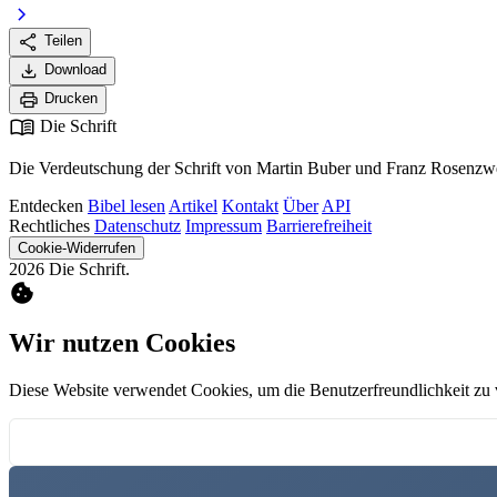
chevron_right
share
Teilen
download
Download
print
Drucken
menu_book
Die Schrift
Die Verdeutschung der Schrift von Martin Buber und Franz Rosenzwe
Entdecken
Bibel lesen
Artikel
Kontakt
Über
API
Rechtliches
Datenschutz
Impressum
Barrierefreiheit
Cookie-Widerrufen
2026 Die Schrift.
cookie
Wir nutzen Cookies
Diese Website verwendet Cookies, um die Benutzerfreundlichkeit zu 