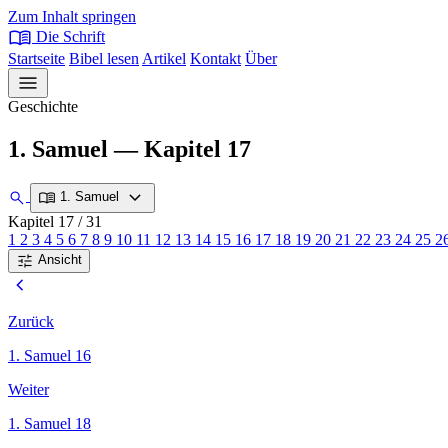
Zum Inhalt springen
menu_book
Die Schrift
Startseite
Bibel lesen
Artikel
Kontakt
Über
menu
Geschichte
1. Samuel — Kapitel 17
expand_more
search
menu_book
1. Samuel
Kapitel 17
/ 31
1
2
3
4
5
6
7
8
9
10
11
12
13
14
15
16
17
18
19
20
21
22
23
24
25
2
tune
Ansicht
chevron_left
Zurück
1. Samuel 16
Weiter
1. Samuel 18