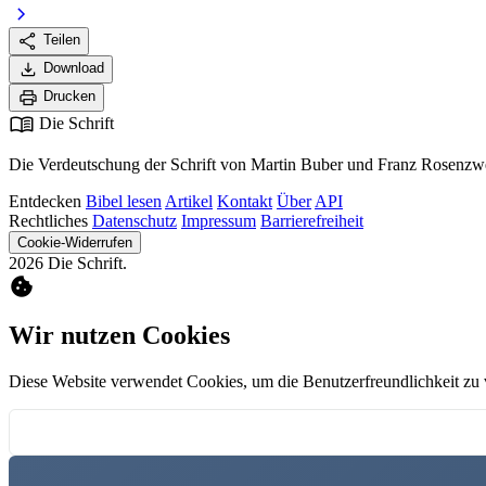
chevron_right
share
Teilen
download
Download
print
Drucken
menu_book
Die Schrift
Die Verdeutschung der Schrift von Martin Buber und Franz Rosenzwe
Entdecken
Bibel lesen
Artikel
Kontakt
Über
API
Rechtliches
Datenschutz
Impressum
Barrierefreiheit
Cookie-Widerrufen
2026 Die Schrift.
cookie
Wir nutzen Cookies
Diese Website verwendet Cookies, um die Benutzerfreundlichkeit zu 