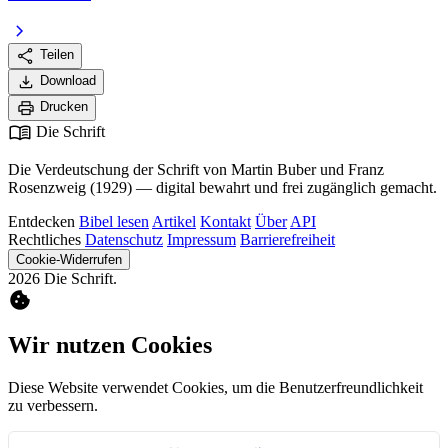
chevron_right
share
Teilen
download
Download
print
Drucken
menu_book
Die Schrift
Die Verdeutschung der Schrift von Martin Buber und Franz
Rosenzweig (1929) — digital bewahrt und frei zugänglich gemacht.
Entdecken
Bibel lesen
Artikel
Kontakt
Über
API
Rechtliches
Datenschutz
Impressum
Barrierefreiheit
Cookie-Widerrufen
2026 Die Schrift.
cookie
Wir nutzen Cookies
Diese Website verwendet Cookies, um die Benutzerfreundlichkeit
zu verbessern.