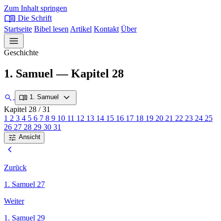
Zum Inhalt springen
menu_book
Die Schrift
Startseite
Bibel lesen
Artikel
Kontakt
Über
menu
Geschichte
1. Samuel — Kapitel 28
expand_more
search
menu_book
1. Samuel
Kapitel 28
/ 31
1
2
3
4
5
6
7
8
9
10
11
12
13
14
15
16
17
18
19
20
21
22
23
24
25
26
27
28
29
30
31
tune
Ansicht
chevron_left
Zurück
1. Samuel 27
Weiter
1. Samuel 29