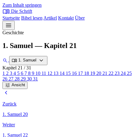
Zum Inhalt springen
menu_book
Die Schrift
Startseite
Bibel lesen
Artikel
Kontakt
Über
menu
Geschichte
1. Samuel — Kapitel 21
expand_more
search
menu_book
1. Samuel
Kapitel 21
/ 31
1
2
3
4
5
6
7
8
9
10
11
12
13
14
15
16
17
18
19
20
21
22
23
24
25
26
27
28
29
30
31
tune
Ansicht
chevron_left
Zurück
1. Samuel 20
Weiter
1. Samuel 22