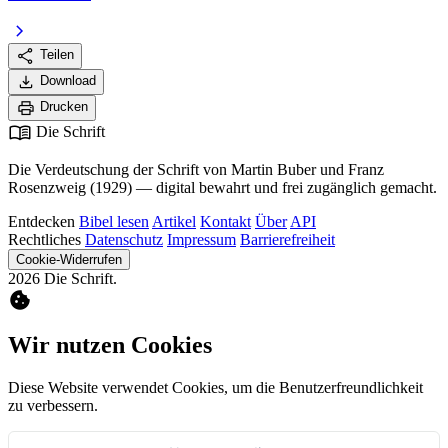
chevron_right
share
Teilen
download
Download
print
Drucken
menu_book
Die Schrift
Die Verdeutschung der Schrift von Martin Buber und Franz
Rosenzweig (1929) — digital bewahrt und frei zugänglich gemacht.
Entdecken
Bibel lesen
Artikel
Kontakt
Über
API
Rechtliches
Datenschutz
Impressum
Barrierefreiheit
Cookie-Widerrufen
2026 Die Schrift.
cookie
Wir nutzen Cookies
Diese Website verwendet Cookies, um die Benutzerfreundlichkeit
zu verbessern.