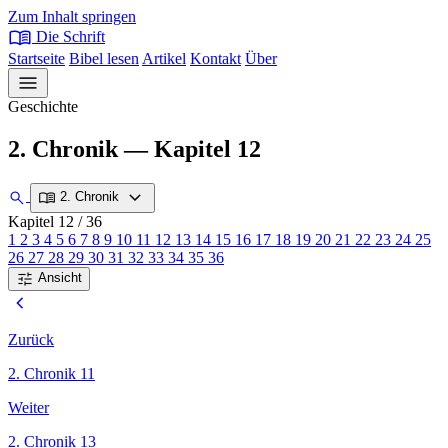
Zum Inhalt springen
menu_book
Die Schrift
Startseite
Bibel lesen
Artikel
Kontakt
Über
menu
Geschichte
2. Chronik — Kapitel 12
expand_more
search
menu_book
2. Chronik
Kapitel 12
/ 36
1
2
3
4
5
6
7
8
9
10
11
12
13
14
15
16
17
18
19
20
21
22
23
24
25
26
27
28
29
30
31
32
33
34
35
36
tune
Ansicht
chevron_left
Zurück
2. Chronik 11
Weiter
2. Chronik 13