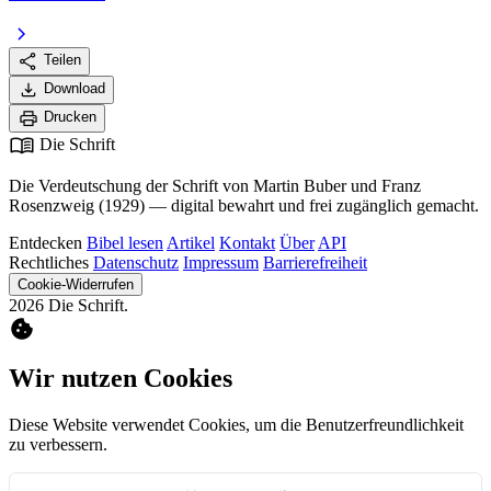
chevron_right
share
Teilen
download
Download
print
Drucken
menu_book
Die Schrift
Die Verdeutschung der Schrift von Martin Buber und Franz
Rosenzweig (1929) — digital bewahrt und frei zugänglich gemacht.
Entdecken
Bibel lesen
Artikel
Kontakt
Über
API
Rechtliches
Datenschutz
Impressum
Barrierefreiheit
Cookie-Widerrufen
2026 Die Schrift.
cookie
Wir nutzen Cookies
Diese Website verwendet Cookies, um die Benutzerfreundlichkeit
zu verbessern.