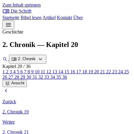
Zum Inhalt springen
menu_book
Die Schrift
Startseite
Bibel lesen
Artikel
Kontakt
Über
menu
Geschichte
2. Chronik — Kapitel 20
expand_more
search
menu_book
2. Chronik
Kapitel 20
/ 36
1
2
3
4
5
6
7
8
9
10
11
12
13
14
15
16
17
18
19
20
21
22
23
24
25
26
27
28
29
30
31
32
33
34
35
36
tune
Ansicht
chevron_left
Zurück
2. Chronik 19
Weiter
2. Chronik 21