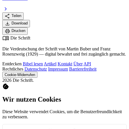
chevron_right
share
Teilen
download
Download
print
Drucken
menu_book
Die Schrift
Die Verdeutschung der Schrift von Martin Buber und Franz
Rosenzweig (1929) — digital bewahrt und frei zugänglich gemacht.
Entdecken
Bibel lesen
Artikel
Kontakt
Über
API
Rechtliches
Datenschutz
Impressum
Barrierefreiheit
Cookie-Widerrufen
2026 Die Schrift.
cookie
Wir nutzen Cookies
Diese Website verwendet Cookies, um die Benutzerfreundlichkeit
zu verbessern.