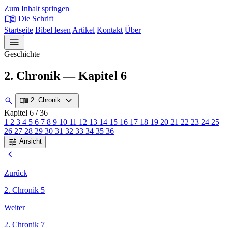
Zum Inhalt springen
menu_book
Die Schrift
Startseite
Bibel lesen
Artikel
Kontakt
Über
menu
Geschichte
2. Chronik — Kapitel 6
expand_more
search
menu_book
2. Chronik
Kapitel 6
/ 36
1
2
3
4
5
6
7
8
9
10
11
12
13
14
15
16
17
18
19
20
21
22
23
24
25
26
27
28
29
30
31
32
33
34
35
36
tune
Ansicht
chevron_left
Zurück
2. Chronik 5
Weiter
2. Chronik 7