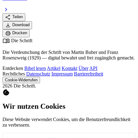
chevron_right
share
Teilen
download
Download
print
Drucken
menu_book
Die Schrift
Die Verdeutschung der Schrift von Martin Buber und Franz
Rosenzweig (1929) — digital bewahrt und frei zugänglich gemacht.
Entdecken
Bibel lesen
Artikel
Kontakt
Über
API
Rechtliches
Datenschutz
Impressum
Barrierefreiheit
Cookie-Widerrufen
2026 Die Schrift.
cookie
Wir nutzen Cookies
Diese Website verwendet Cookies, um die Benutzerfreundlichkeit
zu verbessern.