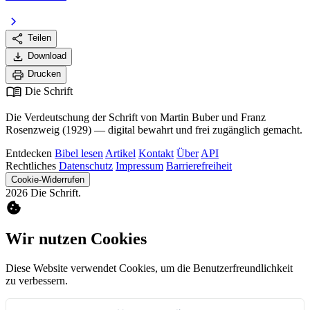
chevron_right
share
Teilen
download
Download
print
Drucken
menu_book
Die Schrift
Die Verdeutschung der Schrift von Martin Buber und Franz
Rosenzweig (1929) — digital bewahrt und frei zugänglich gemacht.
Entdecken
Bibel lesen
Artikel
Kontakt
Über
API
Rechtliches
Datenschutz
Impressum
Barrierefreiheit
Cookie-Widerrufen
2026 Die Schrift.
cookie
Wir nutzen Cookies
Diese Website verwendet Cookies, um die Benutzerfreundlichkeit
zu verbessern.