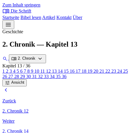
Zum Inhalt springen
menu_book
Die Schrift
Startseite
Bibel lesen
Artikel
Kontakt
Über
menu
Geschichte
2. Chronik — Kapitel 13
expand_more
search
menu_book
2. Chronik
Kapitel 13
/ 36
1
2
3
4
5
6
7
8
9
10
11
12
13
14
15
16
17
18
19
20
21
22
23
24
25
26
27
28
29
30
31
32
33
34
35
36
tune
Ansicht
chevron_left
Zurück
2. Chronik 12
Weiter
2. Chronik 14