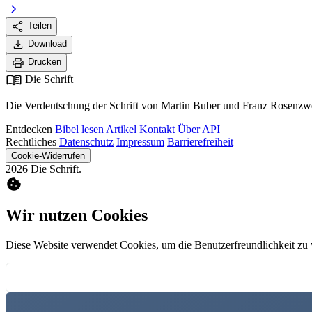
chevron_right
share
Teilen
download
Download
print
Drucken
menu_book
Die Schrift
Die Verdeutschung der Schrift von Martin Buber und Franz Rosenzwe
Entdecken
Bibel lesen
Artikel
Kontakt
Über
API
Rechtliches
Datenschutz
Impressum
Barrierefreiheit
Cookie-Widerrufen
2026 Die Schrift.
cookie
Wir nutzen Cookies
Diese Website verwendet Cookies, um die Benutzerfreundlichkeit zu 