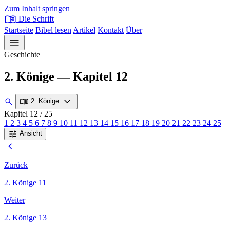
Zum Inhalt springen
menu_book
Die Schrift
Startseite
Bibel lesen
Artikel
Kontakt
Über
menu
Geschichte
2. Könige — Kapitel 12
expand_more
search
menu_book
2. Könige
Kapitel 12
/ 25
1
2
3
4
5
6
7
8
9
10
11
12
13
14
15
16
17
18
19
20
21
22
23
24
25
tune
Ansicht
chevron_left
Zurück
2. Könige 11
Weiter
2. Könige 13