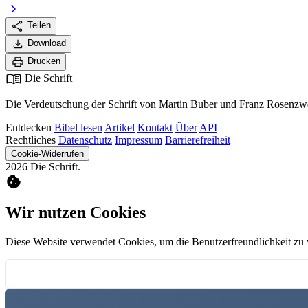
chevron_right
share
Teilen
download
Download
print
Drucken
menu_book
Die Schrift
Die Verdeutschung der Schrift von Martin Buber und Franz Rosenzwe
Entdecken
Bibel lesen
Artikel
Kontakt
Über
API
Rechtliches
Datenschutz
Impressum
Barrierefreiheit
Cookie-Widerrufen
2026 Die Schrift.
cookie
Wir nutzen Cookies
Diese Website verwendet Cookies, um die Benutzerfreundlichkeit zu 