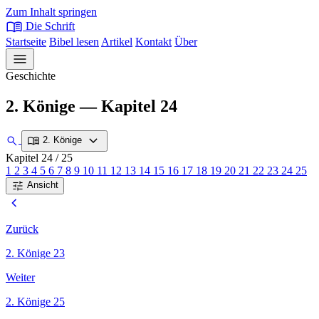
Zum Inhalt springen
menu_book
Die Schrift
Startseite
Bibel lesen
Artikel
Kontakt
Über
menu
Geschichte
2. Könige — Kapitel 24
expand_more
search
menu_book
2. Könige
Kapitel 24
/ 25
1
2
3
4
5
6
7
8
9
10
11
12
13
14
15
16
17
18
19
20
21
22
23
24
25
tune
Ansicht
chevron_left
Zurück
2. Könige 23
Weiter
2. Könige 25