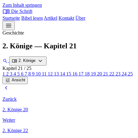
Zum Inhalt springen
menu_book
Die Schrift
Startseite
Bibel lesen
Artikel
Kontakt
Über
menu
Geschichte
2. Könige — Kapitel 21
expand_more
search
menu_book
2. Könige
Kapitel 21
/ 25
1
2
3
4
5
6
7
8
9
10
11
12
13
14
15
16
17
18
19
20
21
22
23
24
25
tune
Ansicht
chevron_left
Zurück
2. Könige 20
Weiter
2. Könige 22