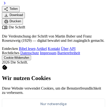
chevron_right
share
Teilen
download
Download
print
Drucken
menu_book
Die Schrift
Die Verdeutschung der Schrift von Martin Buber und Franz
Rosenzweig (1929) — digital bewahrt und frei zugänglich gemacht.
Entdecken
Bibel lesen
Artikel
Kontakt
Über
API
Rechtliches
Datenschutz
Impressum
Barrierefreiheit
Cookie-Widerrufen
2026 Die Schrift.
cookie
Wir nutzen Cookies
Diese Website verwendet Cookies, um die Benutzerfreundlichkeit
zu verbessern.
Nur notwendige